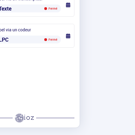
Texte
Fermé
el via un codeur
LPC
Fermé