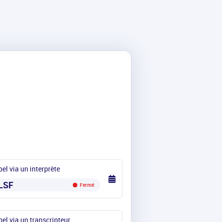
el via un interprète
LSF
Fermé
el via un transcripteur