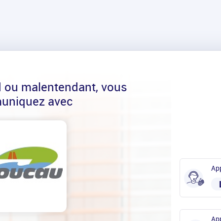
d ou malentendant, vous
uniquez avec
App
App